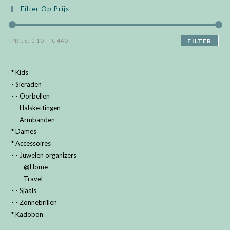
Filter Op Prijs
Min.
Max.
PRIJS:
€ 10
—
€ 440
FILTER
prijs
prijs
* Kids
- Sieraden
- - Oorbellen
- - Halskettingen
- - Armbanden
* Dames
* Accessoires
- - Juwelen organizers
- - - @Home
- - - Travel
- - Sjaals
- - Zonnebrillen
* Kadobon