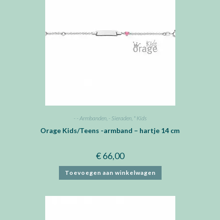
- - Armbanden
,
- Sieraden
,
* Kids
Orage Kids/Teens -armband – hartje 14 cm
€
66,00
Toevoegen aan winkelwagen