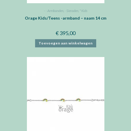
- - Armbanden
,
- Sieraden
,
* Kids
Orage Kids/Teens -armband – naam 14 cm
€
395,00
Toevoegen aan winkelwagen