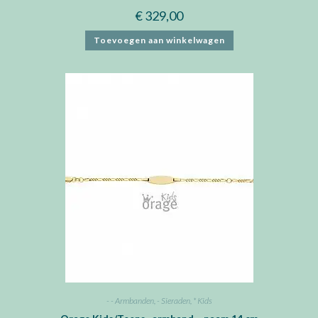
€
329,00
Toevoegen aan winkelwagen
- - Armbanden
,
- Sieraden
,
* Kids