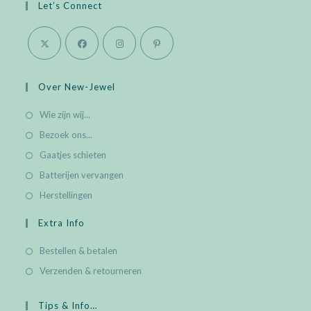
Let’s Connect
Opens
Opens
Opens
Opens
in
in
in
in
Over New-Jewel
a
a
a
a
Wie zijn wij...
new
new
new
new
Bezoek ons...
tab
tab
tab
tab
Gaatjes schieten
Batterijen vervangen
Herstellingen
Extra Info
Bestellen & betalen
Verzenden & retourneren
Tips & Info…