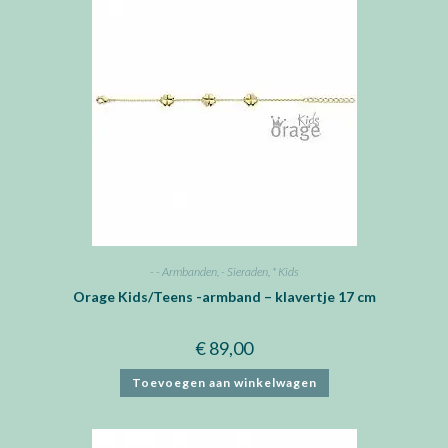
- - Armbanden
,
- Sieraden
,
* Kids
Orage Kids/Teens -armband – klavertje 17 cm
€
89,00
Toevoegen aan winkelwagen