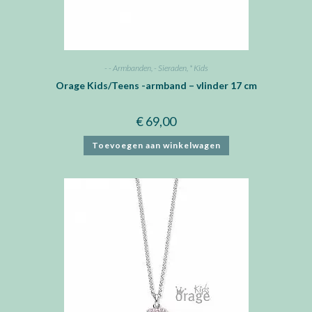
- - Armbanden
,
- Sieraden
,
* Kids
Orage Kids/Teens -armband – vlinder 17 cm
€
69,00
Toevoegen aan winkelwagen