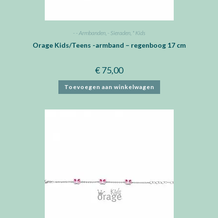
- - Armbanden
,
- Sieraden
,
* Kids
Orage Kids/Teens -armband – regenboog 17 cm
€
75,00
Toevoegen aan winkelwagen