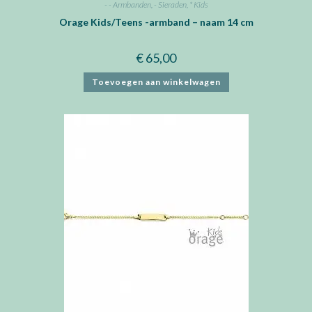
- - Armbanden
,
- Sieraden
,
* Kids
Orage Kids/Teens -armband – naam 14 cm
€
65,00
Toevoegen aan winkelwagen