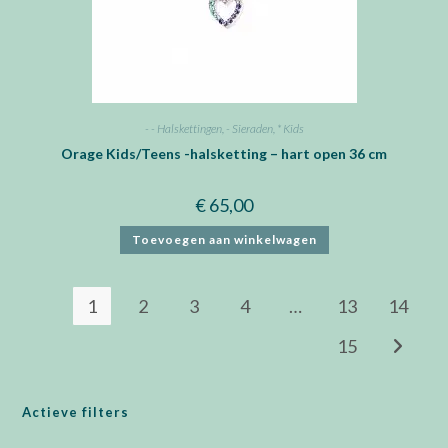
- - Halskettingen
,
- Sieraden
,
* Kids
Orage Kids/Teens -halsketting – hart open 36 cm
€
65,00
Toevoegen aan winkelwagen
1
2
3
4
…
13
14
15
Actieve filters