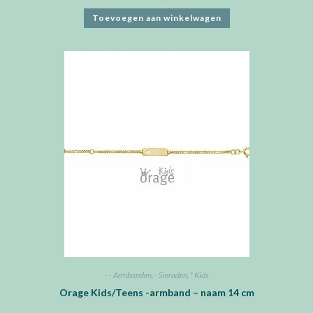
Toevoegen aan winkelwagen
- - Armbanden
,
- Sieraden
,
* Kids
Orage Kids/Teens -armband – naam 14 cm