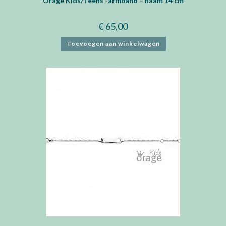
Orage Kids/Teens -armband – naam 14 cm
€
65,00
Toevoegen aan winkelwagen