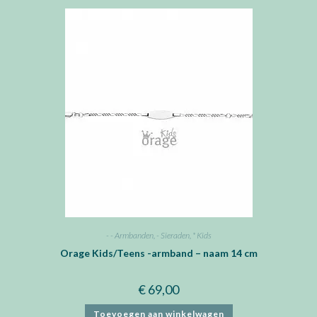
- - Armbanden
,
- Sieraden
,
* Kids
Orage Kids/Teens -armband – naam 14 cm
€
69,00
Toevoegen aan winkelwagen