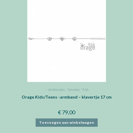
- - Armbanden
,
- Sieraden
,
* Kids
Orage Kids/Teens -armband – klavertje 17 cm
€
79,00
Toevoegen aan winkelwagen