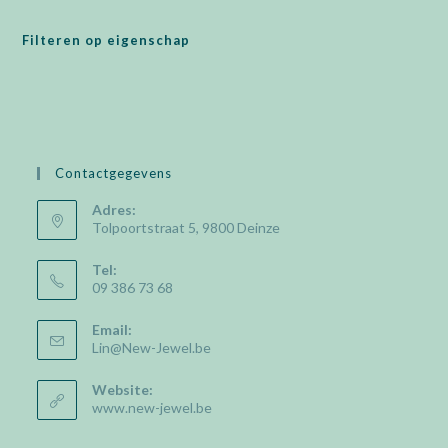
Filteren op eigenschap
Contactgegevens
Adres:
Tolpoortstraat 5, 9800 Deinze
Tel:
09 386 73 68
Email:
Opens
Lin@New-Jewel.be
in
your
Website:
application
www.new-jewel.be