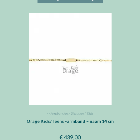
- - Armbanden
,
- Sieraden
,
* Kids
Orage Kids/Teens -armband – naam 14 cm
€
439,00