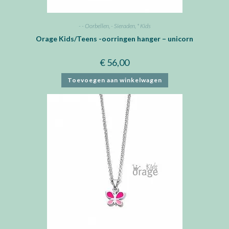
- - Oorbellen
,
- Sieraden
,
* Kids
Orage Kids/Teens -oorringen hanger – unicorn
€
56,00
Toevoegen aan winkelwagen