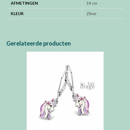
AFMETINGEN
14 cm
KLEUR
Zilver
Gerelateerde producten