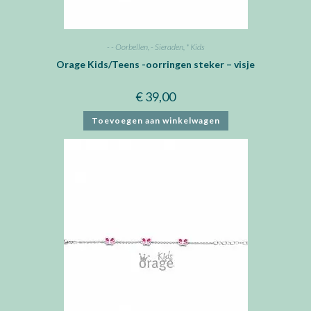
- - Oorbellen
,
- Sieraden
,
* Kids
Orage Kids/Teens -oorringen steker – visje
€
39,00
Toevoegen aan winkelwagen