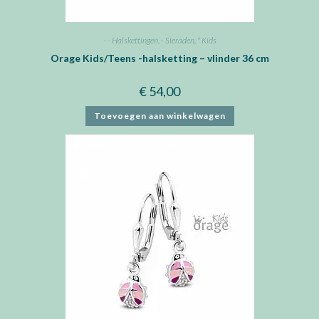
- - Halskettingen
,
- Sieraden
,
* Kids
Orage Kids/Teens -halsketting – vlinder 36 cm
€
54,00
Toevoegen aan winkelwagen