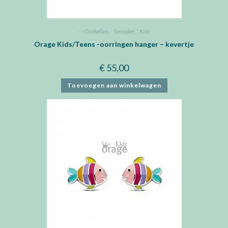
- - Oorbellen
,
- Sieraden
,
* Kids
Orage Kids/Teens -oorringen hanger – kevertje
€
55,00
Toevoegen aan winkelwagen