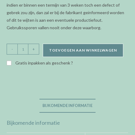
indien er binnen een termijn van 3 weken toch een defect of
gebrek zou zijn, dan zal er bij de fabrikant geïnformeerd worden
of dit te wijten is aan een eventuele productiefout.
Gebruikssporen vallen nooit onder deze waarborg.
Orage
-
+
TOEVOEGEN AAN WINKELWAGEN
Kids/Teens
-
Gratis inpakken als geschenk ?
armband
-
naam
14
cm
BIJKOMENDE INFORMATIE
aantal
Bijkomende informatie