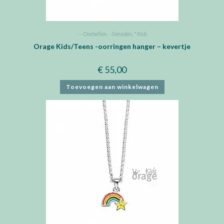
- - Oorbellen
,
- Sieraden
,
* Kids
Orage Kids/Teens -oorringen hanger – kevertje
€
55,00
Toevoegen aan winkelwagen