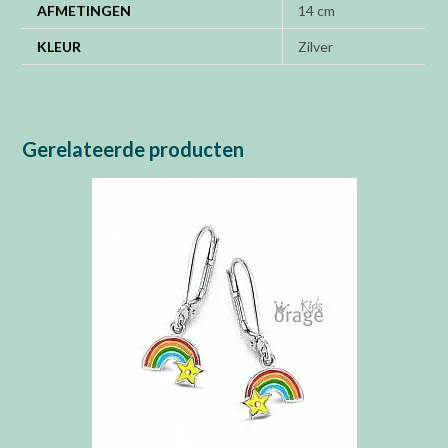
AFMETINGEN
14 cm
KLEUR
Zilver
Gerelateerde producten