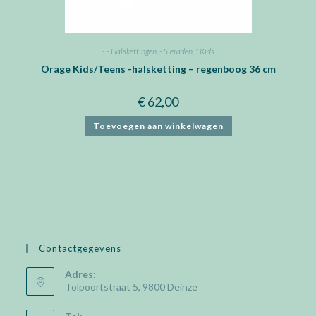
- - Halskettingen
,
- Sieraden
,
* Kids
Orage Kids/Teens -halsketting – regenboog 36 cm
€
62,00
Toevoegen aan winkelwagen
Contactgegevens
Adres:
Tolpoortstraat 5, 9800 Deinze