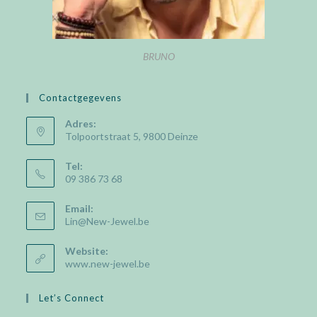
BRUNO
Contactgegevens
Adres:
Tolpoortstraat 5, 9800 Deinze
Tel:
09 386 73 68
Email:
Lin@New-Jewel.be
Website:
www.new-jewel.be
Let’s Connect