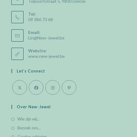
Tolpoortstraat 5, 9800 Deinze
Tel:
09 386 73 68
Email:
Lin@New-Jewel.be
Website:
www.new-jewel.be
Let’s Connect
Over New-Jewel
Wie zijn wij...
Bezoek ons...
Gaatjes schieten