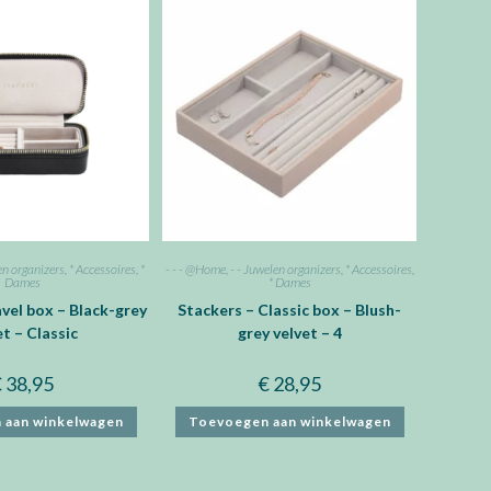
en organizers
,
* Accessoires
,
*
- - - @Home
,
- - Juwelen organizers
,
* Accessoires
,
Dames
* Dames
vel box – Black-grey
Stackers – Classic box – Blush-
et – Classic
grey velvet – 4
€
38,95
€
28,95
 aan winkelwagen
Toevoegen aan winkelwagen