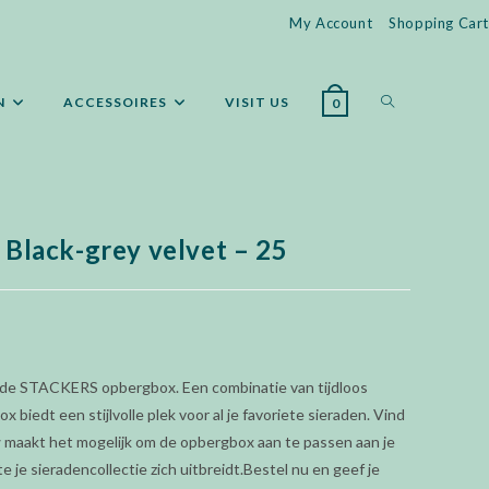
My Account
Shopping Cart
WEBSITE
N
ACCESSOIRES
VISIT US
0
ZOEKEN
– Black-grey velvet – 25
AAN-/UITZET
 de STACKERS opbergbox. Een combinatie van tijdloos
 biedt een stijlvolle plek voor al je favoriete sieraden. Vind
 maakt het mogelijk om de opbergbox aan te passen aan je
 je sieradencollectie zich uitbreidt.Bestel nu en geef je