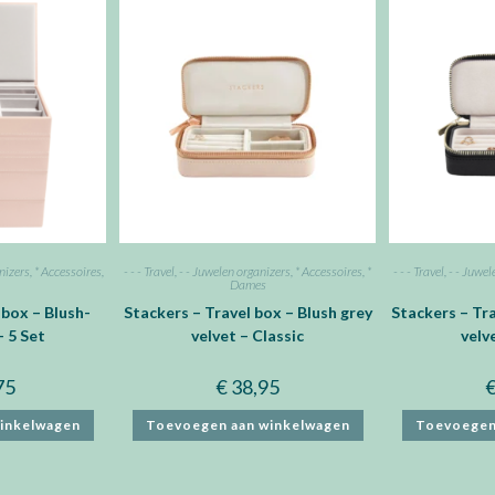
nizers
,
* Accessoires
,
- - - Travel
,
- - Juwelen organizers
,
* Accessoires
,
*
- - - Travel
,
- - Juwel
Dames
 box – Blush-
Stackers – Travel box – Blush grey
Stackers – Tra
– 5 Set
velvet – Classic
velv
75
€
38,95
inkelwagen
Toevoegen aan winkelwagen
Toevoegen