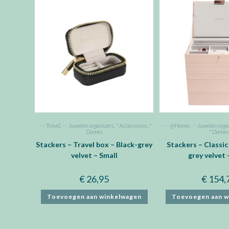
- - - Travel
,
- - Juwelen organizers
,
* Accessoires
,
*
- - - @Home
,
- - Juwelen orga
Dames
* Dames
Stackers – Travel box – Black-grey
Stackers – Classic
velvet – Small
grey velvet 
€
26,95
€
154,
Toevoegen aan winkelwagen
Toevoegen aan w