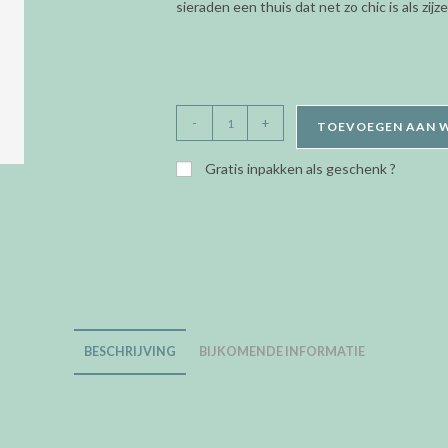
sieraden een thuis dat net zo chic is als zijzel
Stackers
-
+
TOEVOEGEN AAN 
-
Classic
Gratis inpakken als geschenk ?
box
-
Black-
grey
velvet
-
25
BESCHRIJVING
BIJKOMENDE INFORMATIE
aantal