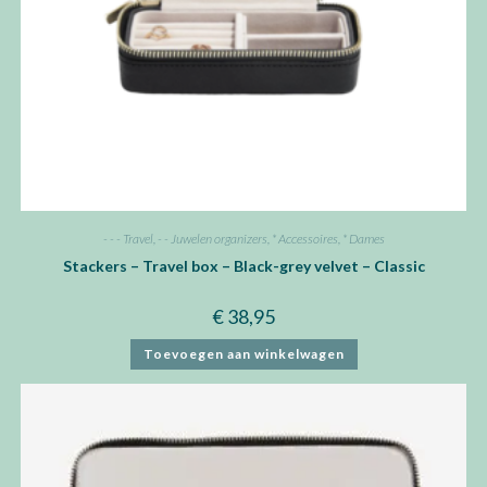
- - - Travel
,
- - Juwelen organizers
,
* Accessoires
,
* Dames
Stackers – Travel box – Black-grey velvet – Classic
€
38,95
Toevoegen aan winkelwagen