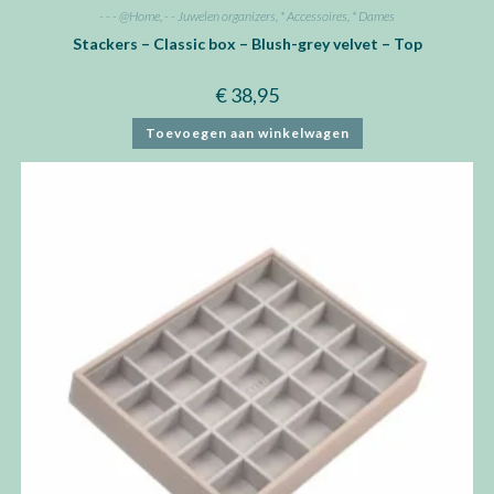
- - - @Home
,
- - Juwelen organizers
,
* Accessoires
,
* Dames
Stackers – Classic box – Blush-grey velvet – Top
€
38,95
Toevoegen aan winkelwagen