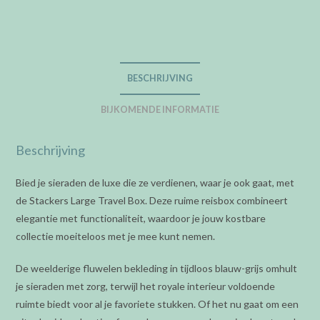
-
Dusky
blue
grey
BESCHRIJVING
-
Large
BIJKOMENDE INFORMATIE
aantal
Beschrijving
Bied je sieraden de luxe die ze verdienen, waar je ook gaat, met
de Stackers Large Travel Box. Deze ruime reisbox combineert
elegantie met functionaliteit, waardoor je jouw kostbare
collectie moeiteloos met je mee kunt nemen.
De weelderige fluwelen bekleding in tijdloos blauw-grijs omhult
je sieraden met zorg, terwijl het royale interieur voldoende
ruimte biedt voor al je favoriete stukken. Of het nu gaat om een