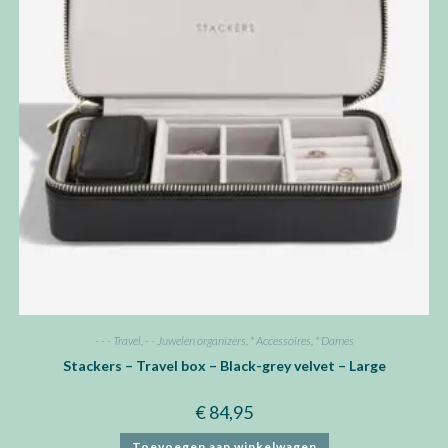
- - - Travel
,
- - Juwelen organizers
,
* Accessoires
,
* Dames
Stackers – Travel box – Black-grey velvet – Large
€
84,95
Toevoegen aan winkelwagen