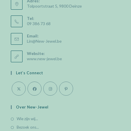
Adres:
Tolpoortstraat 5, 9800 Deinze
Tel:
09 386 73 68
Email:
Opens
Lin@New-Jewel.be
in
your
Website:
application
www.new-jewel.be
Let’s Connect
Opens
Opens
Opens
Opens
in
in
in
in
Over New-Jewel
a
a
a
a
Wie zijn wij...
new
new
new
new
Bezoek ons...
tab
tab
tab
tab