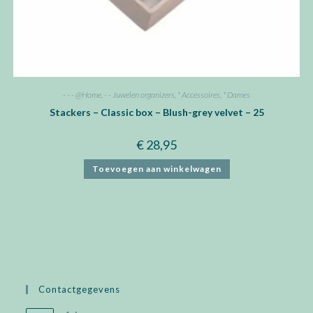
- - - @Home
,
- - Juwelen organizers
,
* Accessoires
,
* Dames
Stackers – Classic box – Blush-grey velvet – 25
€
28,95
Toevoegen aan winkelwagen
Contactgegevens