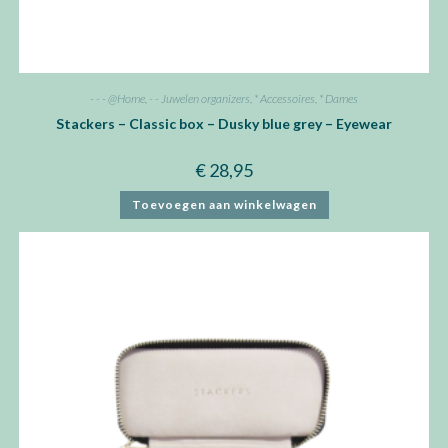
- - - @Home
,
- - Juwelen organizers
,
* Accessoires
,
* Dames
Stackers – Classic box – Dusky blue grey – Eyewear
€
28,95
Toevoegen aan winkelwagen