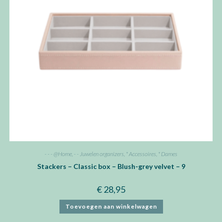
- - - @Home
,
- - Juwelen organizers
,
* Accessoires
,
* Dames
Stackers – Classic box – Blush-grey velvet – 9
€
28,95
Toevoegen aan winkelwagen