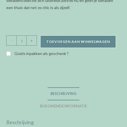
sieradencollectie zich uitbreidt.Bestel nu en geef je sieraden
een thuis dat net zo chic is als zijzelf.
Stackers
-
+
TOEVOEGEN AAN WINKELWAGEN
-
Classic
Gratis inpakken als geschenk ?
box
-
Taupe
grey
-
BESCHRIJVING
3
aantal
BIJKOMENDE INFORMATIE
Beschrijving