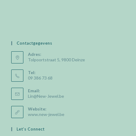
Contactgegevens
Adres:
Tolpoortstraat 5, 9800 Deinze
Tel:
09 386 73 68
Email:
Opens
Lin@New-Jewel.be
in
your
Website:
application
www.new-jewel.be
Let’s Connect