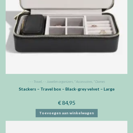
- - - Travel
,
- - Juwelen organizers
,
* Accessoires
,
* Dames
Stackers – Travel box – Black-grey velvet – Large
€
84,95
Toevoegen aan winkelwagen