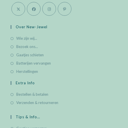
Opens
Opens
Opens
Opens
in
in
in
in
Over New-Jewel
a
a
a
a
Wie zijn wij...
new
new
new
new
Bezoek ons...
tab
tab
tab
tab
Gaatjes schieten
Batterijen vervangen
Herstellingen
Extra Info
Bestellen & betalen
Verzenden & retourneren
Tips & Info…