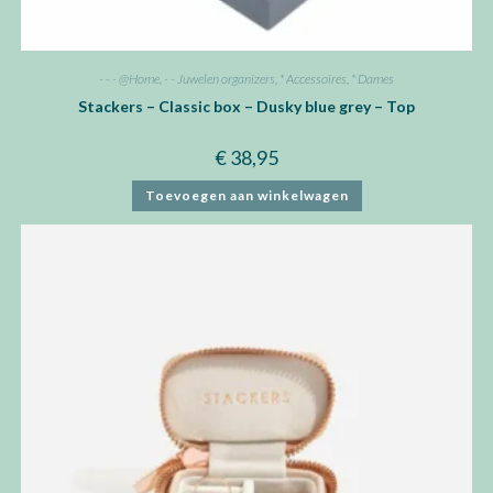
- - - @Home
,
- - Juwelen organizers
,
* Accessoires
,
* Dames
Stackers – Classic box – Dusky blue grey – Top
€
38,95
Toevoegen aan winkelwagen