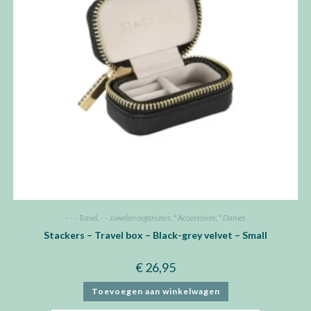
- - - Travel
,
- - Juwelen organizers
,
* Accessoires
,
* Dames
Stackers – Travel box – Black-grey velvet – Small
€
26,95
Toevoegen aan winkelwagen