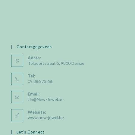
Contactgegevens
Adres:
Tolpoortstraat 5, 9800 Deinze
Tel:
09 386 73 68
Email:
Opens
Lin@New-Jewel.be
in
your
Website:
application
www.new-jewel.be
Let’s Connect