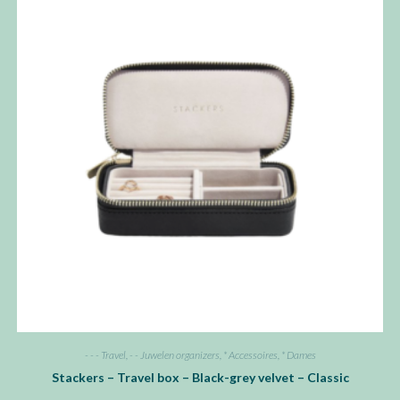
- - - Travel
,
- - Juwelen organizers
,
* Accessoires
,
* Dames
Stackers – Travel box – Black-grey velvet – Classic