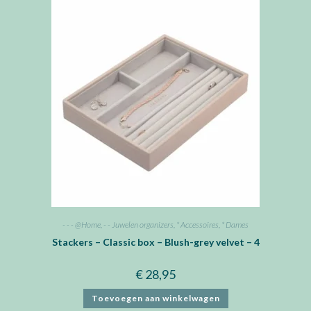
- - - @Home
,
- - Juwelen organizers
,
* Accessoires
,
* Dames
Stackers – Classic box – Blush-grey velvet – 4
€
28,95
Toevoegen aan winkelwagen