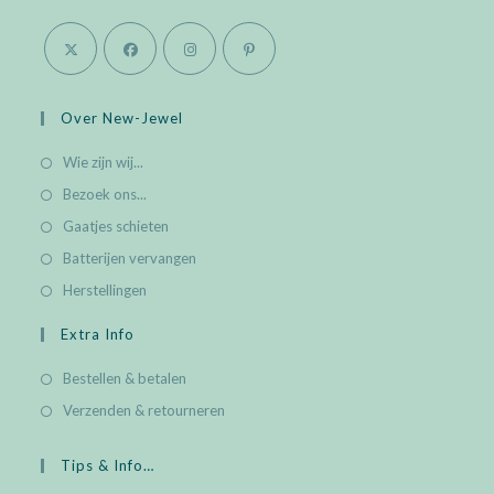
Opens
Opens
Opens
Opens
in
in
in
in
Over New-Jewel
a
a
a
a
Wie zijn wij...
new
new
new
new
Bezoek ons...
tab
tab
tab
tab
Gaatjes schieten
Batterijen vervangen
Herstellingen
Extra Info
Bestellen & betalen
Verzenden & retourneren
Tips & Info…