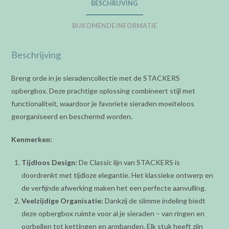
BESCHRIJVING
-
Top
BIJKOMENDE INFORMATIE
aantal
Beschrijving
Breng orde in je sieradencollectie met de STACKERS
opbergbox. Deze prachtige oplossing combineert stijl met
functionaliteit, waardoor je favoriete sieraden moeiteloos
georganiseerd en beschermd worden.
Kenmerken:
Tijdloos Design:
De Classic lijn van STACKERS is
doordrenkt met tijdloze elegantie. Het klassieke ontwerp en
de verfijnde afwerking maken het een perfecte aanvulling.
Veelzijdige Organisatie:
Dankzij de slimme indeling biedt
deze opbergbox ruimte voor al je sieraden – van ringen en
oorbellen tot kettingen en armbanden. Elk stuk heeft zijn