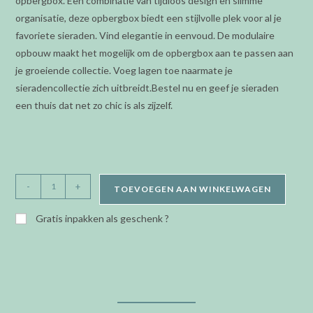
opbergbox. Een combinatie van tijdloos design en slimme
organisatie, deze opbergbox biedt een stijlvolle plek voor al je
favoriete sieraden. Vind elegantie in eenvoud. De modulaire
opbouw maakt het mogelijk om de opbergbox aan te passen aan
je groeiende collectie. Voeg lagen toe naarmate je
sieradencollectie zich uitbreidt.Bestel nu en geef je sieraden
een thuis dat net zo chic is als zijzelf.
Stackers
-
+
TOEVOEGEN AAN WINKELWAGEN
-
Classic
Gratis inpakken als geschenk ?
box
-
Black-
grey
velvet