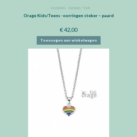
- - Oorbellen
,
- Sieraden
,
* Kids
Orage Kids/Teens -oorringen steker – paard
€
42,00
Toevoegen aan winkelwagen