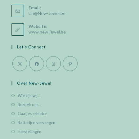
Email:
Opens
Lin@New-Jewel.be
in
your
Website:
application
www.new-jewel.be
Let’s Connect
Opens
Opens
Opens
Opens
in
in
in
in
Over New-Jewel
a
a
a
a
Wie zijn wij...
new
new
new
new
Bezoek ons...
tab
tab
tab
tab
Gaatjes schieten
Batterijen vervangen
Herstellingen