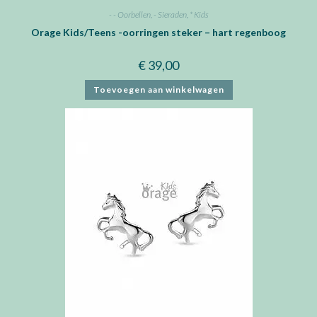
- - Oorbellen
,
- Sieraden
,
* Kids
Orage Kids/Teens -oorringen steker – hart regenboog
€
39,00
Toevoegen aan winkelwagen