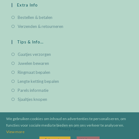
Extra Info
Bestellen & betalen
Verzenden & retourneren
Tips & Info…
Gaatjes verzorgen
Juwelen bewaren
Ringmaat bepalen
Lengte ketting bepalen
Parels informatie
Sjaaltjes knopen
We gebruiken cookies om inhoud en advertenties te personaliseren, om
functies voor sociale media te bieden en om ons verkeer te analyseren.
Privacy Policy
View more