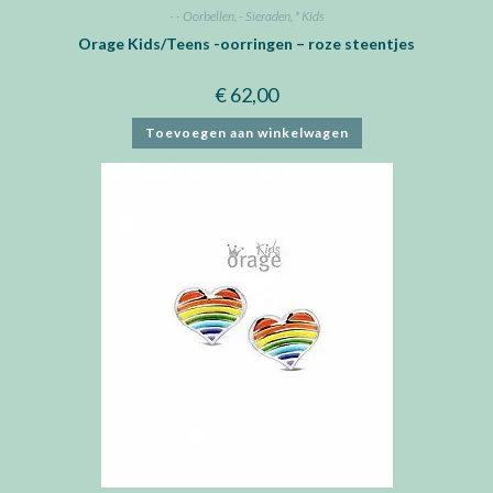
- - Oorbellen
,
- Sieraden
,
* Kids
Orage Kids/Teens -oorringen – roze steentjes
€
62,00
Toevoegen aan winkelwagen