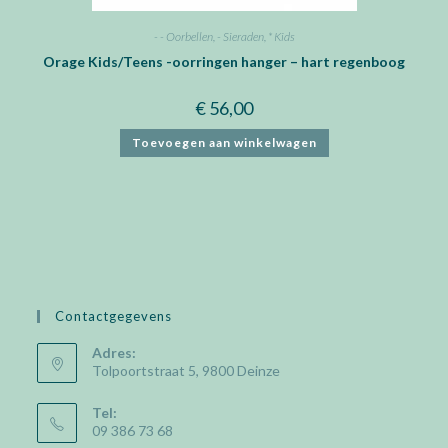
- - Oorbellen
,
- Sieraden
,
* Kids
Orage Kids/Teens -oorringen hanger – hart regenboog
€
56,00
Toevoegen aan winkelwagen
Contactgegevens
Adres:
Tolpoortstraat 5, 9800 Deinze
Tel:
09 386 73 68