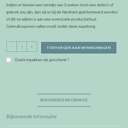
indien er binnen een termijn van 3 weken toch een defect of
gebrek zou zijn, dan zal er bij de fabrikant geïnformeerd worden
of dit te wijten is aan een eventuele productiefout.
Gebruikssporen vallen nooit onder deze waarborg.
Orage
-
+
TOEVOEGEN AAN WINKELWAGEN
Kids/Teens
-
Gratis inpakken als geschenk ?
oorringen
steker
-
wolkje
aantal
BIJKOMENDE INFORMATIE
Bijkomende informatie