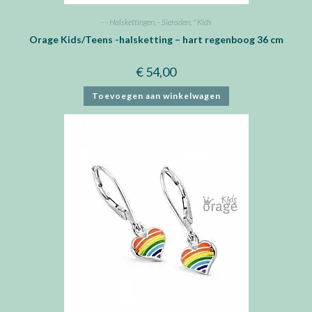
- - Halskettingen
,
- Sieraden
,
* Kids
Orage Kids/Teens -halsketting – hart regenboog 36 cm
€
54,00
Toevoegen aan winkelwagen