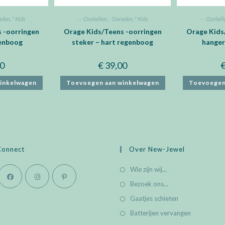
raden
,
* Kids
- - Oorbellen
,
- Sieraden
,
* Kids
- - Oorbell
 -oorringen
Orage Kids/Teens -oorringen
Orage Kids
genboog
steker – hart regenboog
hanger
0
€
39,00
inkelwagen
Toevoegen aan winkelwagen
Toevoegen
Connect
Over New-Jewel
Wie zijn wij...
Bezoek ons...
Opens
Opens
Opens
Gaatjes schieten
in
in
in
Batterijen vervangen
a
a
a