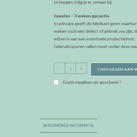
te bergen, krijg je er zomaar bij.
Juwelen – 3 weken garantie
In principe geeft de fabrikant geen waarbor
weken toch een defect of gebrek zou zijn, da
wijten is aan een eventuele productiefout.
Gebruikssporen vallen nooit onder deze wa
Orage
-
+
TOEVOEGEN AAN 
Kids/Teens
-
Gratis inpakken als geschenk ?
oorringen
steker
-
schilpad
aantal
BIJKOMENDE INFORMATIE