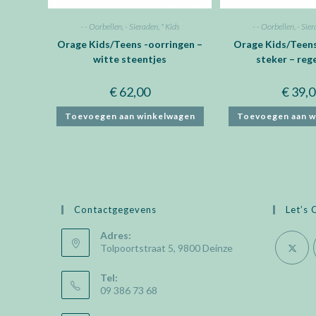
- - Oorbellen
,
- Sieraden
,
* Kids
- - Oorbellen
,
- Sie
Orage Kids/Teens -oorringen –
Orage Kids/Teens
witte steentjes
steker – re
€
62,00
€
39,0
Toevoegen aan winkelwagen
Toevoegen aan w
Contactgegevens
Let’s 
Adres:
Tolpoortstraat 5, 9800 Deinze
Opens
Tel:
09 386 73 68
in
a