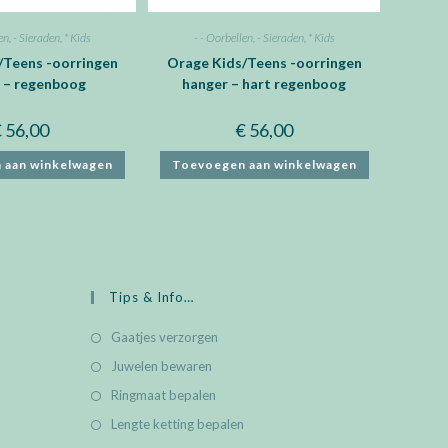
en
,
- Sieraden
,
* Kids
- - Oorbellen
,
- Sieraden
,
* Kids
/Teens -oorringen
Orage Kids/Teens -oorringen
 – regenboog
hanger – hart regenboog
€
56,00
€
56,00
 aan winkelwagen
Toevoegen aan winkelwagen
Tips & Info…
Gaatjes verzorgen
Juwelen bewaren
Ringmaat bepalen
Lengte ketting bepalen