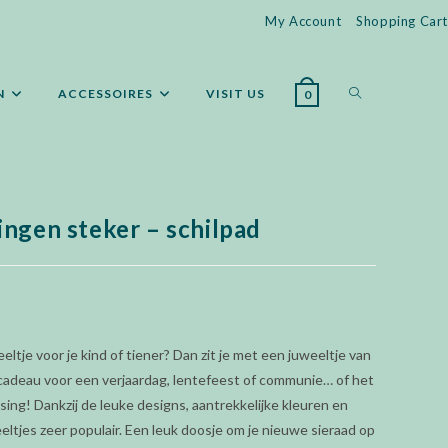
My Account
Shopping Cart
WEBSITE
N
ACCESSOIRES
VISIT US
0
ZOEKEN
ingen steker – schilpad
AAN-/UITZET
eltje voor je kind of tiener? Dan zit je met een juweeltje van
e cadeau voor een verjaardag, lentefeest of communie… of het
sing! Dankzij de leuke designs, aantrekkelijke kleuren en
eeltjes zeer populair. Een leuk doosje om je nieuwe sieraad op