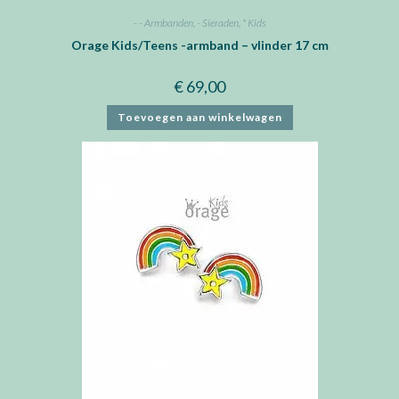
- - Armbanden
,
- Sieraden
,
* Kids
Orage Kids/Teens -armband – vlinder 17 cm
€
69,00
Toevoegen aan winkelwagen