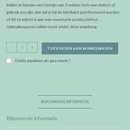
indien er binnen een termijn van 3 weken toch een defect of
gebrek zou zijn, dan zal er bij de fabrikant geïnformeerd worden
of dit te wijten is aan een eventuele productiefout.
Gebruikssporen vallen nooit onder deze waarborg.
Orage
-
+
TOEVOEGEN AAN WINKELWAGEN
Kids/Teens
-
Gratis inpakken als geschenk ?
oorringen
steker
-
paard
aantal
BIJKOMENDE INFORMATIE
Bijkomende informatie