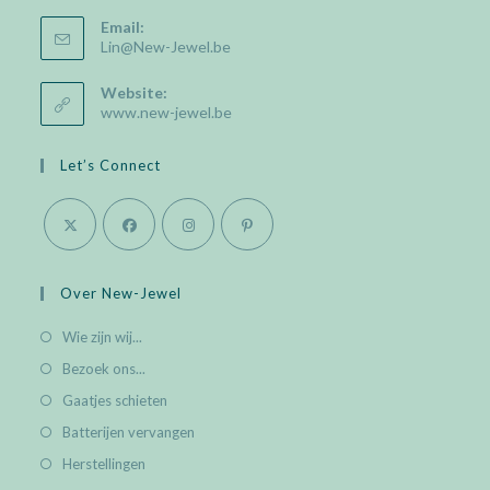
Email:
Opens
Lin@New-Jewel.be
in
your
Website:
application
www.new-jewel.be
Let’s Connect
Opens
Opens
Opens
Opens
in
in
in
in
Over New-Jewel
a
a
a
a
Wie zijn wij...
new
new
new
new
Bezoek ons...
tab
tab
tab
tab
Gaatjes schieten
Batterijen vervangen
Herstellingen