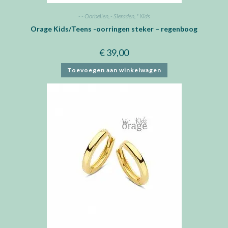
- - Oorbellen
,
- Sieraden
,
* Kids
Orage Kids/Teens -oorringen steker – regenboog
€
39,00
Toevoegen aan winkelwagen