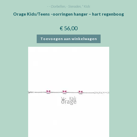
- - Oorbellen
,
- Sieraden
,
* Kids
Orage Kids/Teens -oorringen hanger – hart regenboog
€
56,00
Toevoegen aan winkelwagen