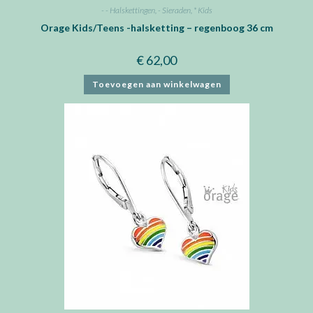
- - Halskettingen
,
- Sieraden
,
* Kids
Orage Kids/Teens -halsketting – regenboog 36 cm
€
62,00
Toevoegen aan winkelwagen