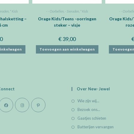
ieraden
,
* Kids
- - Oorbellen
,
- Sieraden
,
* Kids
- - Oorbell
halsketting –
Orage Kids/Teens -oorringen
Orage Kids/
6 cm
steker – visje
roze
0
€
39,00
inkelwagen
Toevoegen aan winkelwagen
Toevoegen
Connect
Over New-Jewel
Wie zijn wij...
Bezoek ons...
Opens
Opens
Opens
Gaatjes schieten
in
in
in
Batterijen vervangen
a
a
a