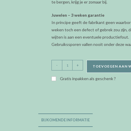
te bergen, krijg je er zomaar bij.
Juwelen – 3 weken garantie
In principe geeft de fabrikant geen waarbor
weken toch een defect of gebrek zou zijn, da
wijten is aan een eventuele productiefout.
Gebruikssporen vallen nooit onder deze wa
Orage
-
+
TOEVOEGEN AAN 
Kids/Teens
-
Gratis inpakken als geschenk ?
oorringen
steker
-
konijn
aantal
BIJKOMENDE INFORMATIE