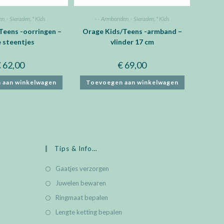
en
,
- Sieraden
,
* Kids
- - Armbanden
,
- Sieraden
,
* Kids
Teens -oorringen –
Orage Kids/Teens -armband –
 steentjes
vlinder 17 cm
€
62,00
€
69,00
 aan winkelwagen
Toevoegen aan winkelwagen
Tips & Info…
Gaatjes verzorgen
Juwelen bewaren
Ringmaat bepalen
Lengte ketting bepalen