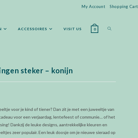
My Account
Shopping Cart
WEBSITE
N
ACCESSOIRES
VISIT US
0
ZOEKEN
ingen steker – konijn
AAN-/UITZET
eltje voor je kind of tiener? Dan zit je met een juweeltje van
e cadeau voor een verjaardag, lentefeest of communie… of het
sing! Dankzij de leuke designs, aantrekkelijke kleuren en
eeltjes zeer populair. Een leuk doosje om je nieuwe sieraad op