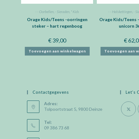
- - Oorbellen
,
- Sieraden
,
* Kids
- - Halskettingen
,
- S
Orage Kids/Teens -oorringen
Orage Kids/Teens -
steker – hart regenboog
unicorn 3
€
39,00
€
62,0
Toevoegen aan winkelwagen
Toevoegen aan w
Contactgegevens
Let’s 
Adres:
Tolpoortstraat 5, 9800 Deinze
Opens
Tel:
09 386 73 68
in
a