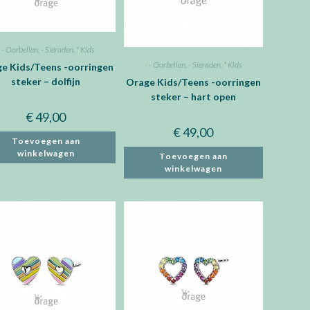
- - Oorbellen
,
- Sieraden
,
* Kids
- - Oorbellen
,
- Sieraden
,
* Kids
e Kids/Teens -oorringen
steker – dolfijn
Orage Kids/Teens -oorringen
steker – hart open
€
49,00
€
49,00
Toevoegen aan
winkelwagen
Toevoegen aan
winkelwagen