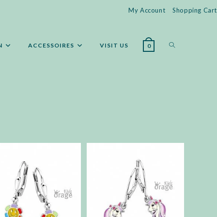
My Account
Shopping Cart
WEBSITE
N
ACCESSOIRES
VISIT US
0
ZOEKEN
AAN-/UITZET