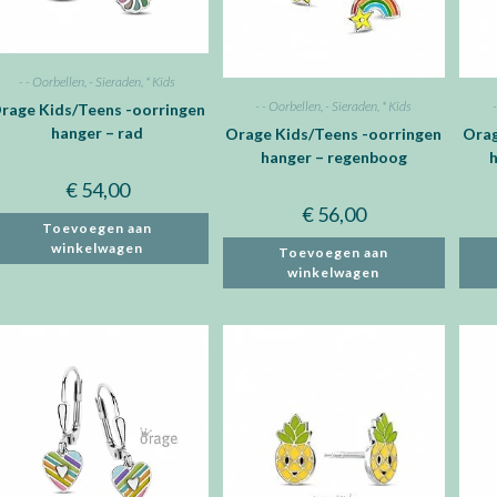
- - Oorbellen
,
- Sieraden
,
* Kids
- - Oorbellen
,
- Sieraden
,
* Kids
rage Kids/Teens -oorringen
hanger – rad
Orage Kids/Teens -oorringen
Orag
hanger – regenboog
€
54,00
€
56,00
Toevoegen aan
winkelwagen
Toevoegen aan
winkelwagen