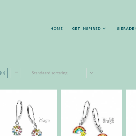
HOME
GET INSPIRED
SIERADE
Standaard sortering