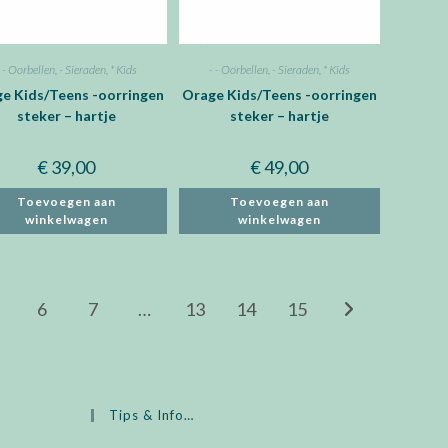
- - Oorbellen
,
- Sieraden
,
* Kids
- - Oorbellen
,
- Sieraden
,
* Kids
e Kids/Teens -oorringen
Orage Kids/Teens -oorringen
steker – hartje
steker – hartje
€
39,00
€
49,00
Toevoegen aan
Toevoegen aan
winkelwagen
winkelwagen
6
7
…
13
14
15
Tips & Info…