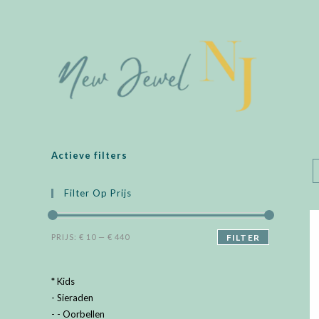
Spring
naar
de
inhoud
Actieve filters
Filter Op Prijs
Min.
Max.
PRIJS:
€ 10
—
€ 440
FILTER
prijs
prijs
* Kids
- Sieraden
- - Oorbellen