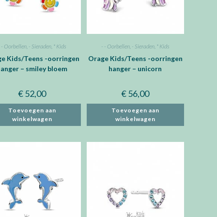
- - Oorbellen
,
- Sieraden
,
* Kids
- - Oorbellen
,
- Sieraden
,
* Kids
e Kids/Teens -oorringen
Orage Kids/Teens -oorringen
hanger – smiley bloem
hanger – unicorn
€
52,00
€
56,00
Toevoegen aan
Toevoegen aan
winkelwagen
winkelwagen