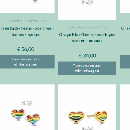
- - Oorbellen
,
- Sieraden
,
* Kids
- - Oorbellen
,
- Sieraden
,
* Kids
rage Kids/Teens -oorringen
Orag
hanger- hartje
Orage Kids/Teens -oorringen
steker – ananas
€
56,00
€
34,00
Toevoegen aan
winkelwagen
Toevoegen aan
winkelwagen