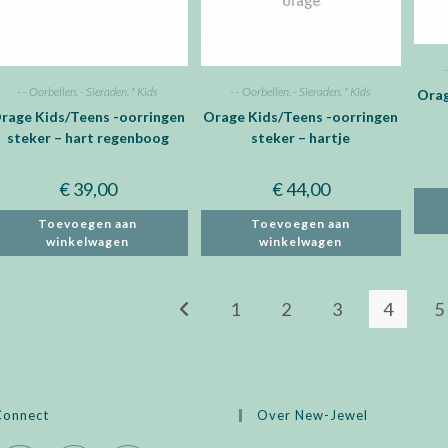
- - Oorbellen
,
- Sieraden
,
* Kids
- - Oorbellen
,
- Sieraden
,
* Kids
Orag
rage Kids/Teens -oorringen
Orage Kids/Teens -oorringen
steker – hart regenboog
steker – hartje
€
39,00
€
44,00
Toevoegen aan
Toevoegen aan
winkelwagen
winkelwagen
1
2
3
4
5
Connect
Over New-Jewel